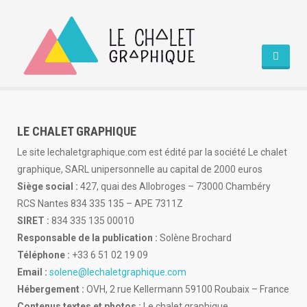
ACCUEIL
PORTFOLIO
ÉDITION
LE CHALET GRAPHIQUE
PRESSE
Le site lechaletgraphique.com est édité par la société Le chalet
COMMUNICATION
graphique, SARL unipersonnelle au capital de 2000 euros
A PROPOS
Siège social :
427, quai des Allobroges – 73000 Chambéry
SERVICES
RCS Nantes 834 335 135 – APE 7311Z
CONTACT
SIRET :
834 335 135 00010
Responsable de la publication :
Solène Brochard
Téléphone :
+33 6 51 02 19 09
Email :
solene@lechaletgraphique.com
Hébergement :
OVH, 2 rue Kellermann 59100 Roubaix – France
Contenus textes et photos :
Le chalet graphique